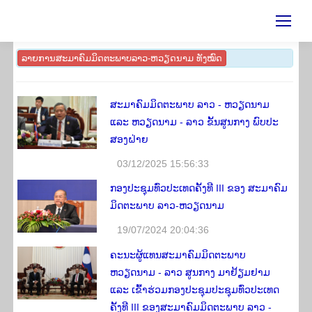
ລາຍ​ການ ​ສະ​ມາ​ຄົມ​ມິດ​ຕະ​ພາບ​ລາວ-ຫວຽດ​ນາມ ທັງ​ໝົດ
ສະມາຄົມມິດຕະພາບ ລາວ - ຫວຽດນາມ
ແລະ ຫວຽດນາມ - ລາວ ຂັ້ນສູນກາງ ພົບປະ
ສອງຝ່າຍ
03/12/2025 15:56:33
ກອງປະຊຸມທົ່ວປະເທດຄັ້ງທີ III ຂອງ ສະມາຄົມ
ມິດຕະພາບ ລາວ-ຫວຽດນາມ
19/07/2024 20:04:36
ຄະນະຜູ້ແທນສະມາຄົມມິດຕະພາບ
ຫວຽດນາມ - ລາວ ສູນກາງ ມາຢ້ຽມຢາມ
ແລະ ເຂົ້າຮ່ວມກອງປະຊຸມປະຊຸມທົ່ວປະເທດ
ຄັ້ງທີ III ຂອງສະມາຄົມມິດຕະພາບ ລາວ -