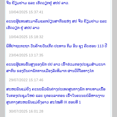
ຈີນ ຢ້ຽມຢາມ ແລະ ເຮັດວຽກຢູ່ ສປປ ລາວ.
10/04/2025 15:37:41
ຄະນະຜູ້ແທນສະມາຄົມແລກປ່ຽນສາກົນແຫ່ງ ສປ ຈີນ ຢ້ຽມຢາມ ແລະ
ເຮັດວຽກ ຢູ່ ສປປ ລາວ
10/04/2025 15:18:32
ພິທີປາຖະກະຖາ ວັນຄ້າຍວັນເກີດ ປະທານ ກິມ ອິນ ຊຸງ ຄົບຮອບ 113 ປີ
23/04/2025 13:17:35
ຄະນະຜູ້ແທນຂັ້ນສູງຂອງພັກ ປປ ລາວ ເຂົ້າຮ່ວມກອງປະຊຸມສໍາມະນາ
ສາກົນ ຂອງບັນດາພັກການເມືອງລັດທິມາກ ຜ່ານວິດີໂອທາງໄກ
29/07/2022 15:17:46
ສະຫະພັນແມ່ຍິງ ຄະນະພົວພັນຕ່າງປະເທດສູນກາງພັກ ທາບທາມເນື້ອ
ໃນກອງປະຊຸມໃຫຍ່ ແລະ ບຸກຄະລາກອນ ເຂົ້າໃນຄະນະບໍລິຫານງານ
ສູນກາງສະຫະພັນແມ່ຍິງລາວ ສະໄໝທີ IX ຮອບທີ 1
30/07/2025 16:01:28