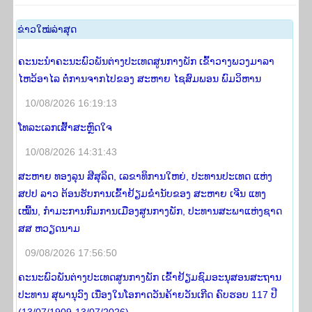
​ຂ່າວ​ໃໝ່​ລ່າ​ສຸດ
ຄະນະນໍາຄະນະພົວພັນຕ່າງປະເທດສູນກາງພັກ ເຂົ້າວາງພວງມາລາ
ໄຫວ້ອາໄລ ຕໍ່ການຈາກໄປຂອງ ສະຫາຍ ໄຊສົມພອນ ພົມວິຫານ
10/08/2026 16:19:13
ໂທ​ລະ​ເລກ​ເສົ້າ​ສະຫຼົດ​ໃຈ​
10/08/2026 14:31:43
ສະຫາຍ ທອງລຸນ ສີສຸລິດ, ເລຂາທິການໃຫຍ່, ປະທານປະເທດ ແຫ່ງ
ສປປ ລາວ ຕ້ອນຮັບການເຂົ້າຢ້ຽມຂໍ່ານັບຂອງ ສະຫາຍ ເຈີນ ແທງ
ເໝີ້ນ, ກໍາມະການກົມການເມືອງສູນກາງພັກ, ປະທານສະພາແຫ່ງຊາດ
ສສ ຫວຽດນາມ
09/08/2026 17:56:50
ຄະນະພົວພັນຕ່າງປະເທດສູນກາງພັກ ເຂົ້າຢ້ຽມຊົມອະນຸສອນສະຖານ
ປະທານ ສຸພານຸວົງ ເນື່ອງໃນໂອກາດວັນຄ້າຍວັນເກີດ ຄົບຮອບ 117 ປີ