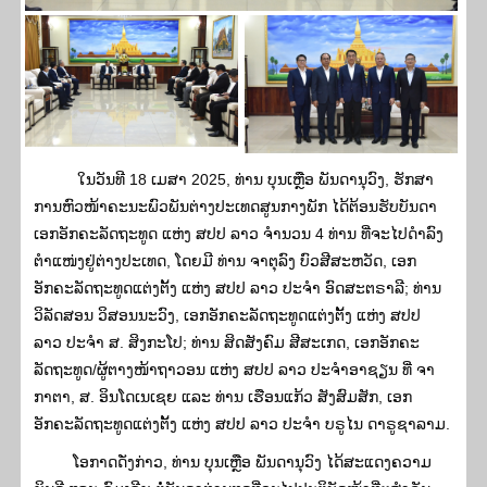
ໃນວັນທີ 18 ເມສາ 2025, ທ່ານ ບຸນເຫຼືອ ພັນດານຸວົງ, ຮັກສາ
ການຫົວໜ້າຄະນະພົວພັນຕ່າງປະເທດສູນກາງພັກ ໄດ້ຕ້ອນຮັບບັນດາ
ເອກອັກຄະລັດຖະທູດ ແຫ່ງ ສປປ ລາວ ຈໍານວນ 4 ທ່ານ ທີ່ຈະໄປດໍາລົງ
ຕໍາແໜ່ງຢູ່ຕ່າງປະເທດ, ໂດຍມີ ທ່ານ ຈາຕຸລົງ ບົວສີສະຫວັດ, ເອກ
ອັກຄະລັດຖະທູດແຕ່ງຕັ້ງ ແຫ່ງ ສປປ ລາວ ປະຈໍາ ອົດສະຕຣາລີ; ທ່ານ
ວິລັດສອນ ວິສອນນະວົງ, ເອກອັກຄະລັດຖະທູດແຕ່ງຕັ້ງ ແຫ່ງ ສປປ
ລາວ ປະຈໍາ ສ. ສິງກະໂປ; ທ່ານ ສິດສັງຄົມ ສີສະເກດ, ເອກອັກຄະ
ລັດຖະທູດ/ຜູ້ຕາງໜ້າຖາວອນ ແຫ່ງ ສປປ ລາວ ປະຈໍາອາຊຽນ ທີ່ ຈາ
ກາຕາ, ສ. ອິນໂດເນເຊຍ ແລະ ທ່ານ ເຮືອນແກ້ວ ສັງສົມສັກ, ເອກ
ອັກຄະລັດຖະທູດແຕ່ງຕັ້ງ ແຫ່ງ ສປປ ລາວ ປະຈຳ ບຣູໄນ ດາຣູຊາລາມ.
ໂອກາດດັ່ງກ່າວ, ທ່ານ ບຸນເຫຼືອ ພັນດານຸວົງ ໄດ້ສະແດງຄວາມ