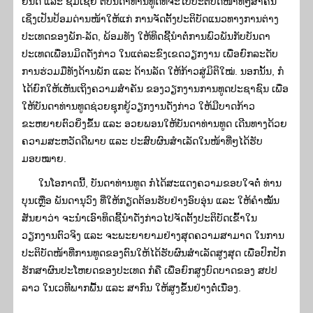
ຍິນດີ ແລະ ຊົມເຊີຍ ຕໍ່ບັນດາທ່ານທູດທີ່ຈະໄປປະຕິບັດໜ້າທີ່ໆສໍາຄັນ
ເຊິ່ງເປັນປ້ອມດ່ານໜ້າໃຫ້ແກ່ ການຈັດຕັ້ງປະຕິບັດແນວທາງການຕ່າງ
ປະເທດຂອງພັກ-ລັດ, ພ້ອມທັງ ໃຫ້ທິດຊີ້ນໍາຕໍ່ການພົວພັນກັບບັນດາ
ປະເທດເພື່ອນມິດດັ່ງກ່າວ ໃນແຕ່ລະຂົງເຂດວຽກງານ ເພື່ອຍົກລະດັບ
ການຮ່ວມມືທັງດ້ານພັກ ແລະ ດ້ານລັດ ໃຫ້ກ້າວສູ່ມິຕິໃໝ່. ນອກນັ້ນ, ກໍ
ໄດ້ຍົກໃຫ້ເຫັນເຖິງຄວາມສໍາຄັນ ຂອງວຽກງານການທູດປະຊາຊົນ ເພື່ອ
ໃຫ້ບັນດາທ່ານທູດຊ່ວຍຊຸກຍູ້ວຽກງານດັ່ງກ່າວ ໃຫ້ມີບາດກ້າວ
ຂະຫຍາຍຕົວຍິ່ງຂຶ້ນ ແລະ ອວຍພອນໃຫ້ບັນດາທ່ານທູດ ເດີນທາງດ້ວຍ
ຄວາມສະຫວັດດີພາບ ແລະ ປະສົບຜົນສຳເລັດໃນໜ້າທີ່ໆໄດ້ຮັບ
ມອບໝາຍ.
ໃນໂອກາດນີ້, ບັນດາທ່ານທູດ ກໍໄດ້ສະແດງຄວາມຂອບໃຈຕໍ່ ທ່ານ
ບຸນເຫຼືອ ພັນດານຸວົງ ທີ່ໃຫ້ກຽດຕ້ອນຮັບຢ່າງອົບອຸ່ນ ແລະ ໃຫ້ຄໍາໝັ້ນ
ສັນຍາວ່າ ຈະນໍາເອົາທິດຊີ້ນຳດັ່ງກ່າວໄປຈັດຕັ້ງປະຕິບັດເຂົ້າໃນ
ວຽກງານຕົວຈິງ ແລະ ຈະພະຍາຍາມຢ່າງສຸດຄວາມສາມາດ ໃນການ
ປະຕິບັດໜ້າທີ່ການທູດຂອງຕົນໃຫ້ໄດ້ຮັບຜົນສໍາເລັດສູງສຸດ ເພື່ອປົກປັກ
ຮັກສາຜົນປະໂຫຍດຂອງປະເທດ ກໍຄື ເພື່ອຍົກສູງບົດບາດຂອງ ສປປ
ລາວ ໃນເວທີພາກພື້ນ ແລະ ສາກົນ ໃຫ້ສູງຂຶ້ນຢ່າງຕໍ່ເນື່ອງ.