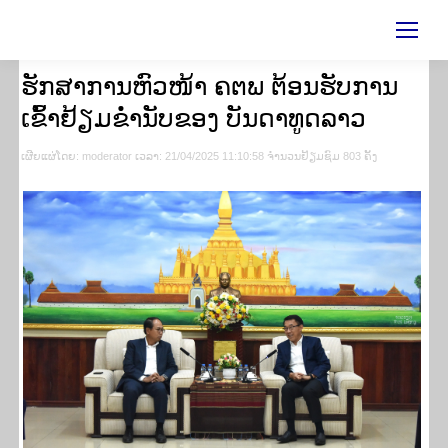
ຮັກສາການຫົວໜ້າ ຄຕພ ຕ້ອນຮັບການ
ເຂົ້າຢ້ຽມຂໍ່ານັບຂອງ ບັນດາທູດລາວ
ເຜີຍ​ແຜ່​ໂດຍ​: moderator ເວ​ລາ: 21/04/2025 11:10:58 ຈຳ​ນວນ​​ຢ້ຽມ​ຊົມ 803 ຄັ້ງ