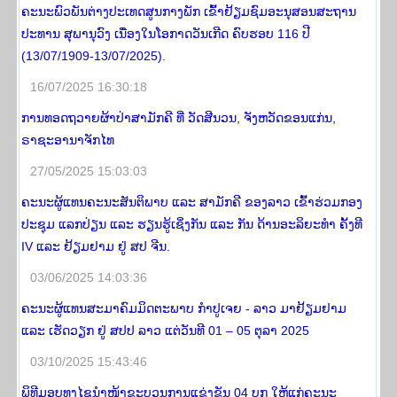
ຄະນະພົວພັນຕ່າງປະເທດສູນກາງພັກ ເຂົ້າຢ້ຽມຊົມອະນຸສອນສະຖານ
ປະທານ ສຸພານຸວົງ ເນື່ອງໃນໂອກາດວັນເກີດ ຄົບຮອບ 116 ປີ
(13/07/1909-13/07/2025).
16/07/2025 16:30:18
ການທອດຖວາຍຜ້າປ່າສາມັກຄີ ທີ່ ວັດສີນວນ, ຈັງຫວັດຂອນແກ່ນ,
ຣາຊະອານາຈັກໄທ
27/05/2025 15:03:03
ຄະນະຜູ້ແທນຄະນະສັນຕິພາບ ແລະ ສາມັກຄີ ຂອງລາວ ເຂົ້າຮ່ວມກອງ
ປະຊຸມ ແລກປ່ຽນ ແລະ ຮຽນຮູ້ເຊິ່ງກັນ ແລະ ກັນ ດ້ານອະລິຍະທໍາ ຄັ້ງທີ
IV ແລະ ຢ້ຽມຢາມ ຢູ່ ສປ ຈີນ.
03/06/2025 14:03:36
ຄະນະຜູ້ແທນສະມາຄົມມິດຕະພາບ ກໍາປູເຈຍ - ລາວ ມາຢ້ຽມຢາມ
ແລະ ເຮັດວຽກ ຢູ່ ສປປ ລາວ ແຕ່ວັນທີ 01 – 05 ຕຸລາ 2025
03/10/2025 15:43:46
ພິທີມອບທຸງໄຊນຳໜ້າຂະບວນການແຂ່ງຂັນ 04 ບຸກ ໃຫ້ແກ່ຄະນະ