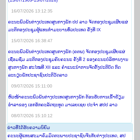
(13/07/1909-13/07/2026)
16/07/2026 13:12:35
ຄະນະພົວພັນຕ່າງປະເທດສູນກາງພັກ ປປ ລາວ ຈັດກອງປະຊຸມເຜີຍແຜ່
ມະຕິກອງປະຊຸມຜູ້ແທນກຳມະບານທົ່ວປະເທດ ຄັ້ງທີ IX
15/07/2026 16:38:47
ຄະນະພົວພັນຕ່າງປະເທດສູນກາງພັກ (ຄຕພ) ຈັດກອງປະຊຸມເຜີຍແຜ່
ເຊື່ອມຊຶມ ມະຕິກອງປະຊຸມຄົບຄະນະ ຄັ້ງທີ 2 ຂອງຄະນະບໍລິຫານງານ
ສູນກາງພັກ ສະໄໝທີ XII ແລະ ຄໍາແນະນໍາການຈັດຕັ້ງປະຕິບັດ ກົດ
ລະບຽບພັກປະຊາຊົນປະຕິວັດລາວ
09/07/2026 15:11:00
ຫົວໜ້າຄະນະພົວພັນຕ່າງປະເທດສູນກາງພັກ ຕ້ອນຮັບການເຂົ້າຢ້ຽມ
ອຳລາຂອງ ເອກອັກຄະລັດຖະທູດ ມາເລຍເຊຍ ປະຈຳ ສປປ ລາວ
08/07/2026 15:10:12
​ຂ່າວ​ທີ່​ໄດ້​ຮັບ​ຄວາມ​ນິ​ຍົມ
ຄະນະຜູ້ແທນສະມາຄົມມິດຕະພາບປະຊາຊົນຈີນກັບຕ່າງປະເທດ, ສປ