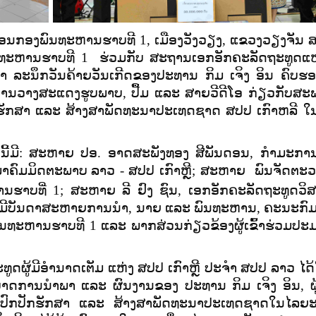
ສອນກອງພົນທະຫານຮາບທີ 1, ເມືອງວັງວຽງ, ແຂວງວຽງຈັນ 
ນທະຫານຮາບທີ 1 ຮ່ວມກັບ ສະຖານເອກອັກຄະ
ລັດຖະທູດແ
າ ລະນຶກວັນຄ້າຍວັນເກີດຂອງປະທານ ກິມ ເຈິງ ອິນ ຄົບຮອ
ຍັງມີການວາງສະແດງຮູບພາບ, ປື້ມ ແລະ ສາຍວີດີໂອ ກ່ຽວກັບສ
ກຮັກສາ ແລະ ສ້າງສາພັດທະນາປະເທດຊາດ ສປປ ເກົາຫລີ ໃນ
ີ້ມີ:
ສະຫາຍ ປອ. ອາດສະພັງທອງ ສີພັນດອນ
, ກໍາມະກາ
ມາຄົມມິດຕະພາບ
ລາວ - ສປປ ເກົາຫຼີ
; ສະຫາຍ
ພົນຈັດຕະວ
ນຮາບທີ່ 1
; ສະຫາຍ ລີ ຢົງ ຊົນ, ເອກອັກຄະລັດຖະທູດວິສາ
ວ, ມີບັນດາສະຫາຍການນໍາ, ນາຍ ແລະ ພົນທະຫານ, ຄະນະກົ
ທະຫານຮາບທີ 1 ແລະ ພາກສ່ວນກ່ຽວຂ້ອງຜູ້ເຂົ້າຮ່ວມປະ
ູດຜູ້ມີອຳນາດເຕັມ ແຫ່ງ ສປປ ເກົາຫຼີ ປະຈຳ ສປປ ລາວ ໄດ
ບາດການນໍາພາ ແລະ ຜົນງານຂອງ ປະທານ ກິມ ເຈິງ ອິນ, ຜູ້ນໍ
ດປົກປັກຮັກສາ ແລະ ສ້າງສາພັດທະນາປະເທດຊາດໃນໄລຍ