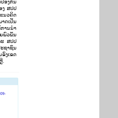
ປ້ອງກັນ
ຂອງ ສປປ
 ແນວຄິດ
ມາດເປັນ
້ການນໍາ
າຍພົວພັນ
ແລະ ສປປ
່ປະຊາຊົນ
ນຂົງເຂດ
ີ.
909-