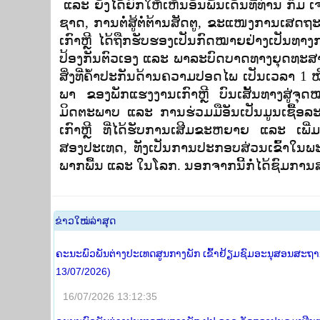
ແລະ ຍັງໄດ້ຍົກໃຫ້ເຫັນອັນພົ້ນເດັ່ນທີ່ທ່ານ ກິມ
ຊາດ, ການຕໍ່ສູ້ຕໍ່ຕ້ານສັດຕູ, ຂະແໜງການເສດ
ເກົາຫຼີ ໄດ້ຖືກຮັບຮອງເປັນກົດໝາຍຢ່າງເປັນທາ
ປ້ອງກັນຕົວເອງ ແລະ ພາລະບົດບາດທາງຍຸດທະສາ
ສິ່ງທີ່ຄໍ້າປະກັນດ້ານຄວາມປອດໄພ ເປັນເວລາ 1
ພາ ຂອງພັກແຮງງານເກົາຫຼີ ບົນເສັ້ນທາງສູ່ຈຸດໝາ
ມິດຕະພາບ ແລະ ການຮ່ວມມືອັນເປັນມູນເຊື້
ເກົາຫຼີ ທີ່ໄດ້ຮັບການເສີມຂະຫຍາຍ ແລະ ເພີ່ມພູ
ສອງປະເທດ, ທັງເປັນການປະກອບສ່ວນເຂົ້າໃນພ
ພາກພື້ນ ແລະ ໃນໂລກ. ນອກຈາກນີ້ກໍ່ໄດ້ຊົມກ
​ຂ່າວ​ໃໝ່​ລ່າ​ສຸດ
ຄະນະພົວພັນຕ່າງປະເທດສູນກາງພັກ ເຂົ້າຢ້ຽມຊົມອະນຸສອນສະຖານ 
13/07/2026)
16/07/2026 13:12:35