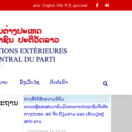
ລາວ
English
Việt
中文
русский
Facebook
Facebook
ານ
​ຮູບ​ພາບ
​ ລິ້ງ​ເວັບ​ໄຊ
​ຕິດ​ຕໍ່​ເຮົາ
Search:
page
page
opens
opens
in
in
new
new
window
window
​ພາບ
​ ລິ້ງ​ເວັບ​ໄຊ
​ຕິດ​ຕໍ່​ເຮົາ
Search:
​ຂ່າວ​ທີ່​ໄດ້​ຮັບ​ຄວາມ​ນິ​ຍົມ
ສະຖານ
ຄະນະຜູ້ແທນສະມາຄົມມິດຕະພາບປະຊາຊົນຈີນກັບ
ຕ່າງປະເທດ, ສປ ຈີນ ຢ້ຽມຢາມ ແລະ ເຮັດວຽກຢູ່
ສປປ ລາວ.
10/04/2025 15:37:41