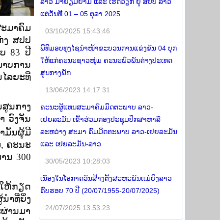
ລາວ ມາຢ້ຽມຢາມ ແລະ ເຮັດວຽກ ຢູ່ ສປປ ລາວ
ແຕ່ວັນທີ 01 – 05 ຕຸລາ 2025
ສະມາຄົມ
03/10/2025 15:43:46
ຫ່ງ ສປປ
ພິທີມອບທຸງໄຊນຳໜ້າຂະບວນການແຂ່ງຂັນ 04 ບຸກ
ບ 83 ປີ
ໃຫ້ແກ່ຄະນະຊາວໜຸ່ມ ຄະນະພົວພັນຕ່າງປະເທດ
ະພາບການ
ສູນກາງພັກ
ໄລຍະທີ່
13/06/2023 14:17:31
ນສູນກາງ
ຄະນະຜູ້ແທນສະມາຄົມມິດຕະພາບ ລາວ-
າ ວົງຈັນ
ເຢຍລະມັນ ເຂົ້າຮ່ວມກອງປະຊຸມປຶກສາຫາລື
ມັນຜູ້ມີ
ລະຫວ່າງ ສະມາ ຄົມມິດຕະພາບ ລາວ-ເຢຍລະມັນ
ມ, ຄະນະ
ແລະ ເຢຍລະມັນ-ລາວ
ມານ 300
30/05/2023 10:28:03
ເນື່ອງໃນໂອກາດວັນສ້າງຕັ້ງສະຫະພັນເເມ່ຍິງລາວ
້ໃຫ້ກຽດ
ຄົບຮອບ 70 ປີ (20/07/1955-20/07/2025)
າທີ່ຍິ່ງ
24/07/2025 13:53:23
ະຜ່ານມາ