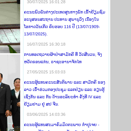
30/07/2025 16:01:28
ຄະນະພົວພັນຕ່າງປະເທດສູນກາງພັກ ເຂົ້າຢ້ຽມຊົມ
ອະນຸສອນສະຖານ ປະທານ ສຸພານຸວົງ ເນື່ອງໃນ
ໂອກາດວັນເກີດ ຄົບຮອບ 116 ປີ (13/07/1909-
13/07/2025).
16/07/2025 16:30:18
ການທອດຖວາຍຜ້າປ່າສາມັກຄີ ທີ່ ວັດສີນວນ, ຈັງ
ຫວັດຂອນແກ່ນ, ຣາຊະອານາຈັກໄທ
27/05/2025 15:03:03
ຄະນະຜູ້ແທນຄະນະສັນຕິພາບ ແລະ ສາມັກຄີ ຂອງ
ລາວ ເຂົ້າຮ່ວມກອງປະຊຸມ ແລກປ່ຽນ ແລະ ຮຽນຮູ້
ເຊິ່ງກັນ ແລະ ກັນ ດ້ານອະລິຍະທໍາ ຄັ້ງທີ IV ແລະ
ຢ້ຽມຢາມ ຢູ່ ສປ ຈີນ.
03/06/2025 14:03:36
ຄະນະຜູ້ແທນສະມາຄົມມິດຕະພາບ ກໍາປູເຈຍ -