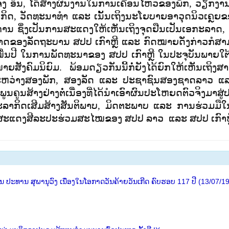
 ເຈິງ ອິນ, ໄດ້ສ້າງຜົນງານໃນການເຄື່ອນໄຫວຂອງພັກ
, ວຽກງານ
ຖະກິດ, ວັດທະນາທຳ ແລະ ເນັ້ນເຖິງນະໂຍບາຍອາວຸດນິວເຄຼຍ
ງການ ຊຶ່ງເປັນການສະແດງໃຫ້ເຫັນເຖິງຈຸດຢືນເປັນເອກະລາດ,
ດຂອງລັດຖະບານ ສປປ ເກົາຫຼີ ແລະ ກົດໝາຍດັ່ງກ່າວກໍສາ
 ໝື່ນປີ ໃນການພັດທະນາຂອງ ສປປ ເກົາຫຼີ ໃນປະຈຸບັນພາຍໃຕ
ຍສັງຄົມນິຍົມ. ພ້ອມດຽວກັນນີ້ກໍ່ຍັງໄດ້ຍົກໃຫ້ເຫັນເຖິງສ
ອລະຫວ່າງສອງພັກ, ສອງລັດ ແລະ ປະຊາຊົນສອງຊາດລາວ 
ນຄູນສ້າງຢ່າງຕໍ່ເນື່ອງທີ່ໄດ້ນໍາເອົາຜົນປະໂຫຍດຕົວຈິງມາສູ
ະລາກິດເສີມສ້າງສັນຕິພາບ, ມິດຕະພາບ ແລະ ການຮ່ວມມືໃ
ານສະແດງສີລະປະຮ່ວມສະໄໝຂອງ ສປປ ລາວ ແລະ ສປປ ເກົາຫຼ
ປະທານ ສຸພານຸວົງ ເນື່ອງໃນໂອກາດວັນຄ້າຍວັນເກີດ ຄົບຮອບ 117 ປີ (13/07/1