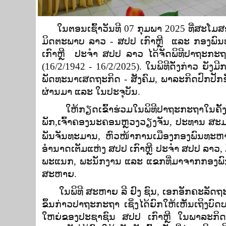
ໃນຕອນເຊົ້າວັນທີ 07 ກຸມພາ 2025 ທີ່ສະໂມ
ມິດຕະພາບ ລາວ - ສປປ ເກົາຫຼີ ແລະ ກອງພົ
ເກົາຫຼີ ປະຈໍາ ສປປ ລາວ ໄດ້ຈັດພິທີປາຖະກະຖ
(16/2/1942 - 16/2/2025). ໃນພິທີດັ່ງກ່າວ 
ພັດທະນາເສດຖະກິດ - ສັງຄົມ, ພາລະກິດປົກປັ
ຜ່ານມາ ແລະ ໃນປະຈຸບັນ.
ໃຫ້ກຽດເຂົ້າຮ່ວມໃນພິທີປາຖະກະຖາໃນຄັ້ງນ
ພັກ,ເຈົ້າຄອງນະຄອນຫຼວງວຽງຈັນ, ປະທານ ສະ
ພັນຈັນທະມານ
, ຫົວໜ້າການເມືອງກອງພົນທະຫາ
ອຳນາດເຕັມແຫ່ງ ສປປ ເກົາຫຼີ ປະຈຳ ສປປ ລາ
ພະແນກ, ພະນັກງານ ແລະ ແຂກທີ່ມາຈາກກອງພົນ
ສະຫາຍ.
ໃນພິທີ ສະຫາຍ ລີ ຢົງ ຊົນ, ເອກອັກຄະລັດຖະທ
ຂຶ້ນກ່າວປາຖະກະຖາ ເຊິ່ງໄດ້ຍົກໃຫ້ເຫັນເຖິງບົດ
ໃຫຍ່ຂອງປະຊາຊົນ ສປປ ເກົາຫຼີ ໃນພາລະກິ