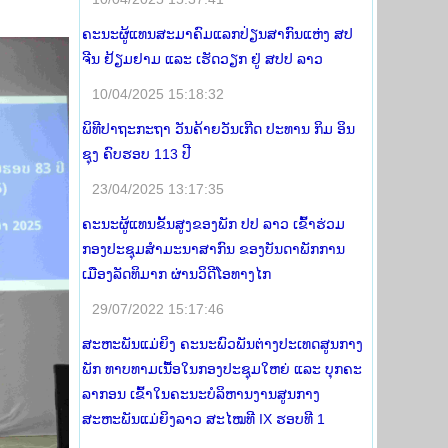
ຄະນະຜູ້ແທນສະມາຄົມແລກປ່ຽນສາກົນແຫ່ງ ສປ
ຈີນ ຢ້ຽມຢາມ ແລະ ເຮັດວຽກ ຢູ່ ສປປ ລາວ
10/04/2025 15:18:32
ພິທີປາຖະກະຖາ ວັນຄ້າຍວັນເກີດ ປະທານ ກິມ ອິນ
ຊຸງ ຄົບຮອບ 113 ປີ
23/04/2025 13:17:35
ຄະນະຜູ້ແທນຂັ້ນສູງຂອງພັກ ປປ ລາວ ເຂົ້າຮ່ວມ
ກອງປະຊຸມສໍາມະນາສາກົນ ຂອງບັນດາພັກການ
ເມືອງລັດທິມາກ ຜ່ານວິດີໂອທາງໄກ
29/07/2022 15:17:46
ສະຫະພັນແມ່ຍິງ ຄະນະພົວພັນຕ່າງປະເທດສູນກາງ
ພັກ ທາບທາມເນື້ອໃນກອງປະຊຸມໃຫຍ່ ແລະ ບຸກຄະ
ລາກອນ ເຂົ້າໃນຄະນະບໍລິຫານງານສູນກາງ
ສະຫະພັນແມ່ຍິງລາວ ສະໄໝທີ IX ຮອບທີ 1