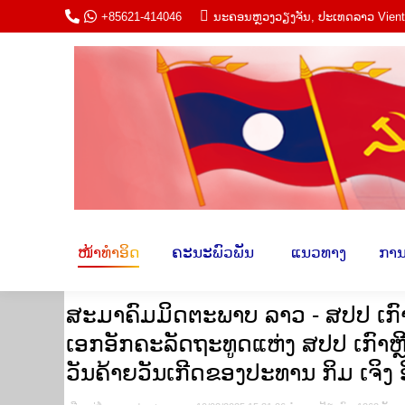
+85621-414046
ນະ​ຄອນຫຼວງວຽງ​ຈັນ, ປະ​ເທດ​ລາວ Vien
ໜ້າ​ທຳ​ອິດ
ຄະ​ນະພົວ​ພັນ​
​ ແນວ​ທາ
ໜ້າ​ທຳ​ອິດ
ຄະ​ນະພົວ​ພັນ​
​ ແນວ​ທາງ​
​ການ
ສະມາຄົມມິດຕະພາບ ລາວ - ສປປ ເກົ
ເອກອັກຄະລັດຖະທູດແຫ່ງ ສປປ ເກົາຫຼ
ວັນຄ້າຍວັນເກີດຂອງປະທານ ກິມ ເຈິງ 