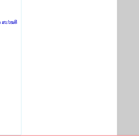
ກ ສະໄໝທີ