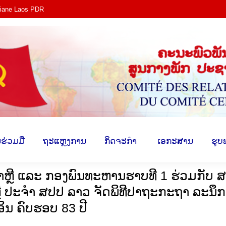
tiane Laos PDR
ງ​
​ການ​ຮ່ວມ​ມື
​ຖະ​ແຫຼງ​ການ
​ກິດ​ຈະ​ກຳ
​ ເອ​ກະ​ສ
​ຮ່ວມ​ມື
​ຖະ​ແຫຼງ​ການ
​ກິດ​ຈະ​ກຳ
​ ເອ​ກະ​ສານ
​ຮູບ
າຫຼີ ແລະ ກອງພົນທະຫານຮາບທີ 1 ຮ່ວມກັບ 
ີ ປະຈໍາ ສປປ ລາວ ຈັດພິທີປາຖະກະຖາ ລະນຶກ
ອິນ ຄົບຮອບ 83 ປີ