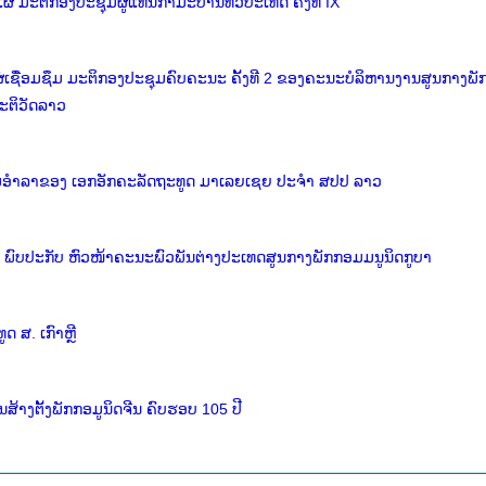
່ ມະຕິກອງປະຊຸມຜູ້ແທນກຳມະບານທົ່ວປະເທດ ຄັ້ງທີ IX
່ເຊື່ອມຊຶມ ມະຕິກອງປະຊຸມຄົບຄະນະ ຄັ້ງທີ 2 ຂອງຄະນະບໍລິຫານງານສູນກາງພັ
ະຕິວັດລາວ
້ຽມອຳລາຂອງ ເອກອັກຄະລັດຖະທູດ ມາເລຍເຊຍ ປະຈຳ ສປປ ລາວ
ພົບປະກັບ ຫົວໜ້າຄະນະພົວພັນຕ່າງປະເທດສູນກາງພັກກອມມນູນິດກູບາ
 ສ. ເກົາຫຼີ
ງຕັ້ງພັກກອມູນິດຈີນ ຄົບຮອບ 105 ປີ