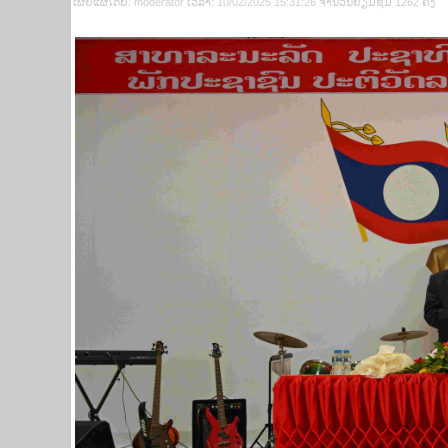
ເຜີຍ​ແຜ່​ໂດຍ​: moderator ເວ​ລາ: 10/02/2025 15:31:26 ຈຳ​ນວນ​​ຢ້ຽມ​ຊົມ 1262 ຄັ້ງ