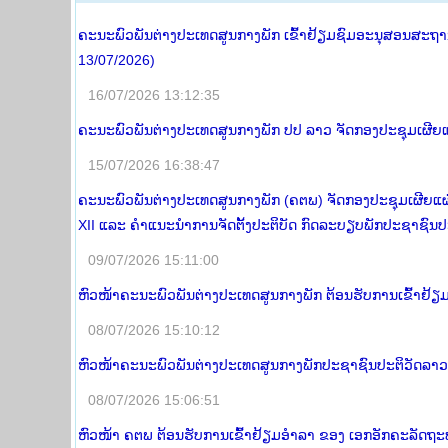
ຄະນະພົວພັນຕ່າງປະເທດສູນກາງພັກ ເຂົ້າຢ້ຽມຊົມອະນຸສອນສະຖານ 
13/07/2026)
16/07/2026 13:12:35
ຄະນະພົວພັນຕ່າງປະເທດສູນກາງພັກ ປປ ລາວ ຈັດກອງປະຊຸມເຜີຍແຜ
15/07/2026 16:38:47
ຄະນະພົວພັນຕ່າງປະເທດສູນກາງພັກ (ຄຕພ) ຈັດກອງປະຊຸມເຜີຍແຜ
XII ແລະ ຄໍາແນະນໍາການຈັດຕັ້ງປະຕິບັດ ກົດລະບຽບພັກປະຊາຊົນປ
09/07/2026 15:11:00
ຫົວໜ້າຄະນະພົວພັນຕ່າງປະເທດສູນກາງພັກ ຕ້ອນຮັບການເຂົ້າຢ
08/07/2026 15:10:12
ຫົວໜ້າຄະນະພົວພັນຕ່າງປະເທດສູນກາງພັກປະຊາຊົນປະຕິວັດລາວ 
08/07/2026 15:06:51
ຫົວໜ້າ ຄຕພ ຕ້ອນຮັບການເຂົ້າຢ້ຽມອໍາລາ ຂອງ ເອກອັກຄະລັດຖະທູດ