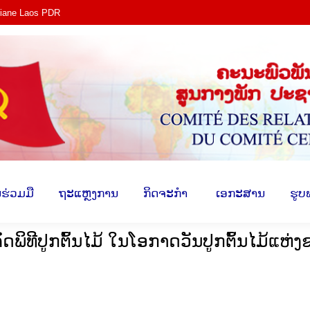
tiane Laos PDR
ງ​
​ການ​ຮ່ວມ​ມື
​ຖະ​ແຫຼງ​ການ
​ກິດ​ຈະ​ກຳ
​ ເອ​ກະ​ສ
​ຮ່ວມ​ມື
​ຖະ​ແຫຼງ​ການ
​ກິດ​ຈະ​ກຳ
​ ເອ​ກະ​ສານ
​ຮູບ
ພິທີປູກຕົ້ນໄມ້ ໃນໂອກາດວັນປູກຕົ້ນໄມ້ແຫ່