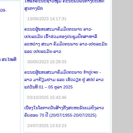
ໃຫ້ແກ່ຄະນະຊາວໜຸ່ມ ຄະນະພົວພັນຕ່າງປະເທດ
ສູນກາງພັກ
909-
13/06/2023 14:17:31
ຄະນະຜູ້ແທນສະມາຄົມມິດຕະພາບ ລາວ-
ເຢຍລະມັນ ເຂົ້າຮ່ວມກອງປະຊຸມປຶກສາຫາລື
ລະຫວ່າງ ສະມາ ຄົມມິດຕະພາບ ລາວ-ເຢຍລະມັນ
ແລະ ເຢຍລະມັນ-ລາວ
ກ ສະໄໝທີ
30/05/2023 10:28:03
ຄະນະຜູ້ແທນສະມາຄົມມິດຕະພາບ ກໍາປູເຈຍ -
ລາວ ມາຢ້ຽມຢາມ ແລະ ເຮັດວຽກ ຢູ່ ສປປ ລາວ
ແຕ່ວັນທີ 01 – 05 ຕຸລາ 2025
03/10/2025 15:43:46
ເນື່ອງໃນໂອກາດວັນສ້າງຕັ້ງສະຫະພັນເເມ່ຍິງລາວ
ຄົບຮອບ 70 ປີ (20/07/1955-20/07/2025)
24/07/2025 13:53:23