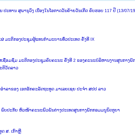
ປະທານ ສຸພານຸວົງ ເນື່ອງໃນໂອກາດວັນຄ້າຍວັນເກີດ ຄົບຮອບ 117 ປີ (13/07/1
່ ມະຕິກອງປະຊຸມຜູ້ແທນກຳມະບານທົ່ວປະເທດ ຄັ້ງທີ IX
່ເຊື່ອມຊຶມ ມະຕິກອງປະຊຸມຄົບຄະນະ ຄັ້ງທີ 2 ຂອງຄະນະບໍລິຫານງານສູນກາງພັ
ະຕິວັດລາວ
້ຽມອຳລາຂອງ ເອກອັກຄະລັດຖະທູດ ມາເລຍເຊຍ ປະຈຳ ສປປ ລາວ
ພົບປະກັບ ຫົວໜ້າຄະນະພົວພັນຕ່າງປະເທດສູນກາງພັກກອມມນູນິດກູບາ
 ສ. ເກົາຫຼີ