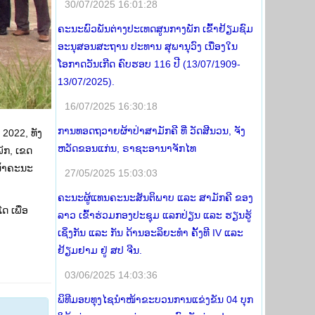
30/07/2025 16:01:28
ຄະນະພົວພັນຕ່າງປະເທດສູນກາງພັກ ເຂົ້າຢ້ຽມຊົມ
ອະນຸສອນສະຖານ ປະທານ ສຸພານຸວົງ ເນື່ອງໃນ
ໂອກາດວັນເກີດ ຄົບຮອບ 116 ປີ (13/07/1909-
13/07/2025).
16/07/2025 16:30:18
ການທອດຖວາຍຜ້າປ່າສາມັກຄີ ທີ່ ວັດສີນວນ, ຈັງ
 2022, ທັງ
ຫວັດຂອນແກ່ນ, ຣາຊະອານາຈັກໄທ
ັກ, ເຂດ
ໜ້າຄະນະ
27/05/2025 15:03:03
ຄະນະຜູ້ແທນຄະນະສັນຕິພາບ ແລະ ສາມັກຄີ ຂອງ
ດ ເພື່ອ
ລາວ ເຂົ້າຮ່ວມກອງປະຊຸມ ແລກປ່ຽນ ແລະ ຮຽນຮູ້
ເຊິ່ງກັນ ແລະ ກັນ ດ້ານອະລິຍະທໍາ ຄັ້ງທີ IV ແລະ
ຢ້ຽມຢາມ ຢູ່ ສປ ຈີນ.
03/06/2025 14:03:36
ພິທີມອບທຸງໄຊນຳໜ້າຂະບວນການແຂ່ງຂັນ 04 ບຸກ