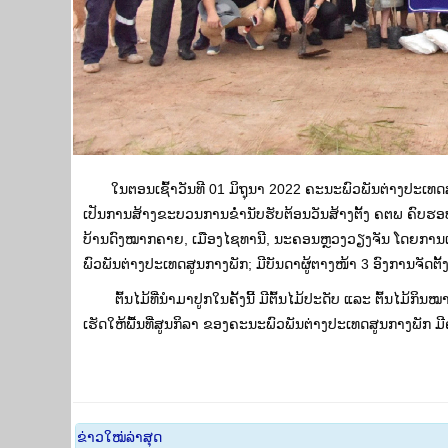
ໃນຕອນເຊົ້າວັນທີ 01 ມິຖຸນາ 2022 ຄະນະພົວພັນຕ່າງປະເທດສູນກ
ເປັນການສ້າງຂະບວນການຂໍ່ານັບຮັບຕ້ອນວັນສ້າງຕັ້ງ ຄຕພ ຄົບຮອບ
ບ້ານດົງໝາກຄາຍ, ເມືອງໄຊທານີ, ນະຄອນຫຼວງວຽງຈັນ ໂດຍການ
ພົວພັນຕ່າງປະເທດສູນກາງພັກ; ມີບັນດາຜູ້ຕາງໜ້າ 3 ອົງການຈັດຕ
ຕົ້ນໄມ້ທີ່ນໍາມາປູກໃນຄັ້ງນີ້ ມີຕົ້ນໄມ້ປະດັບ ແລະ ຕົ້ນໄມ້ກິນໝ
ເຮັດໃຫ້ພື້ນທີ່ສູນກິລາ ຂອງຄະນະພົວພັນຕ່າງປະເທດສູນກາງພັກ 
​ຂ່າວ​ໃໝ່​ລ່າ​ສຸດ