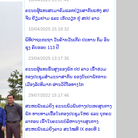
ຄະນະຜູ້ແທນສະມາຄົມແລກປ່ຽນສາກົນແຫ່ງ ສປ
ຈີນ ຢ້ຽມຢາມ ແລະ ເຮັດວຽກ ຢູ່ ສປປ ລາວ
10/04/2025 15:18:32
ພິທີປາຖະກະຖາ ວັນຄ້າຍວັນເກີດ ປະທານ ກິມ ອິນ
ຊຸງ ຄົບຮອບ 113 ປີ
23/04/2025 13:17:35
ຄະນະຜູ້ແທນຂັ້ນສູງຂອງພັກ ປປ ລາວ ເຂົ້າຮ່ວມ
ກອງປະຊຸມສໍາມະນາສາກົນ ຂອງບັນດາພັກການ
ເມືອງລັດທິມາກ ຜ່ານວິດີໂອທາງໄກ
29/07/2022 15:17:46
ສະຫະພັນແມ່ຍິງ ຄະນະພົວພັນຕ່າງປະເທດສູນກາງ
ພັກ ທາບທາມເນື້ອໃນກອງປະຊຸມໃຫຍ່ ແລະ ບຸກຄະ
ລາກອນ ເຂົ້າໃນຄະນະບໍລິຫານງານສູນກາງ
ສະຫະພັນແມ່ຍິງລາວ ສະໄໝທີ IX ຮອບທີ 1