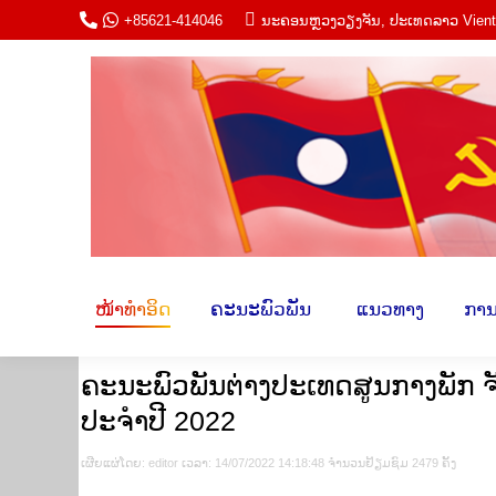
+85621-414046
ນະ​ຄອນຫຼວງວຽງ​ຈັນ, ປະ​ເທດ​ລາວ Vien
ໜ້າ​ທຳ​ອິດ
ຄະ​ນະພົວ​ພັນ​
​ ແນວ​ທາ
ໜ້າ​ທຳ​ອິດ
ຄະ​ນະພົວ​ພັນ​
​ ແນວ​ທາງ​
​ການ
ຄະນະພົວພັນຕ່າງປະເທດສູນກາງພັກ ຈັດ
ປະຈຳປີ 2022
ເຜີຍ​ແຜ່​ໂດຍ​: editor ເວ​ລາ: 14/07/2022 14:18:48 ຈຳ​ນວນ​​ຢ້ຽມ​ຊົມ 2479 ຄັ້ງ