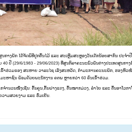
າງພັກ ໄດ້ຈັດພິທີປູກຕົ້ນໄມ້ ແລະ ສະເຫຼີມສະຫຼອງວັນເດັກນ້ອຍສາກົນ ປະຈຳປີ
 40 ປີ (29/6/1983 - 29/06/2023) ທີ່ສູນກິລາຄະນະພົວພັນຕ່າງປະເທດສູນກາງພ
ເຂົ້າຮ່ວມຂອງ ສະຫາຍ ວາລະໄຊ ເລັ່ງສະຫວັດ, ກຳມະການຄະນະພັກ, ຮອງຫົວ
ັ້ງມະຫາຊົນ ພ້ອມດ້ວຍພະນັກງານ ຄຕພ ຫຼາຍກວ່າ 60 ຄົນເຂົ້າຮ່ວມ.
າກຈຳນວນໜຶ່ງເຊັ່ນ: ຕົ້ນຄູນ,ຕົ້ນຝາງແດງ, ຕົ້ນໝາກມ່ວງ, ລຳໄຍ ແລະ ຕົ້ນອາໂວກາໂ
ມີຄວາມສວຍງາມ ແລະ ຮົ່ມເຢັນ.