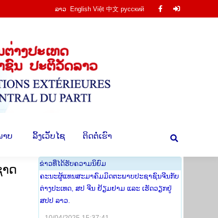
ລາວ
English
Việt
中文
русский
Facebook
Facebook
ານ
​ຮູບ​ພາບ
​ ລິ້ງ​ເວັບ​ໄຊ
​ຕິດ​ຕໍ່​ເຮົາ
Search:
page
page
opens
opens
in
in
new
new
window
window
​ພາບ
​ ລິ້ງ​ເວັບ​ໄຊ
​ຕິດ​ຕໍ່​ເຮົາ
Search:
​ຂ່າວ​ທີ່​ໄດ້​ຮັບ​ຄວາມ​ນິ​ຍົມ
ງຊາດ
ຄະນະຜູ້ແທນສະມາຄົມມິດຕະພາບປະຊາຊົນຈີນກັບ
ຕ່າງປະເທດ, ສປ ຈີນ ຢ້ຽມຢາມ ແລະ ເຮັດວຽກຢູ່
ສປປ ລາວ.
10/04/2025 15:37:41