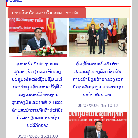
ອ່ານ​ເພີ່​ມ...
ການ​ເຄື່ອນ​ໄຫວ​ພາຍ​ໃນ ຄ​ຕ​ພ
ອ່ານ​ເພີ່​ມ...
ຄະນະພົວພັນຕ່າງປະເທດ
ຫົວໜ້າຄະນະພົວພັນຕ່າງ
ສູນກາງພັກ (ຄຕພ) ຈັດກອງ
ປະເທດສູນກາງພັກ ຕ້ອນຮັບ
ປະຊຸມເຜີຍແຜ່ເຊື່ອມຊຶມ ມະຕິ
ການເຂົ້າຢ້ຽມອຳລາຂອງ ເອກ
ກອງປະຊຸມຄົບຄະນະ ຄັ້ງທີ 2
ອັກຄະລັດຖະທູດ ມາເລຍເຊຍ
ຂອງຄະນະບໍລິຫານງານ
ປະຈຳ ສປປ ລາວ
ສູນກາງພັກ ສະໄໝທີ XII ແລະ
08/07/2026 15:10:12
ຄໍາແນະນໍາການຈັດຕັ້ງປະຕິບັດ
ກົດລະບຽບພັກປະຊາຊົນ
ປະຕິວັດລາວ
09/07/2026 15:11:00