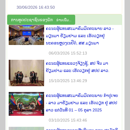
30/06/2026 16:43:50
ການ​ທູດ​ປະ​ຊາ​ຊົນ​ຂອງ​ພັກ
ອ່ານ​ເພີ່​ມ...
ຄະນະຜູ້ແທນສະມາຄົມມິດຕະພາບ ລາວ -
ມຽນມາ ຢ້ຽມຢາມ ແລະ ເຮັດວຽກຢູ່
ນະຄອນຫຼວງເນປີດໍ, ສສ.ມຽນມາ
06/03/2026 15:52:13
ຄະນະຜູ້ແທນແຂວງຈ້ຽງຊູ້, ສປ ຈີນ ມາ
ຢ້ຽມຢາມ ແລະ ເຮັດວຽກຢູ່ ສປປ ລາວ.
15/10/2025 13:46:29
ຄະນະຜູ້ແທນສະມາຄົມມິດຕະພາບ ກໍາປູເຈຍ
- ລາວ ມາຢ້ຽມຢາມ ແລະ ເຮັດວຽກ ຢູ່ ສປປ
ລາວ ແຕ່ວັນທີ 01 – 05 ຕຸລາ 2025
03/10/2025 15:43:46