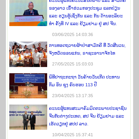
ຄະນະຜູ້ແທນຄະນະສັນຕິພາບ ແລະ ສາມັກຄີ
ຂອງລາວ ເຂົ້າຮ່ວມກອງປະຊຸມ ແລກປ່ຽນ
ແລະ ຮຽນຮູ້ເຊິ່ງກັນ ແລະ ກັນ ດ້ານອະລິຍະ
ທໍາ ຄັ້ງທີ IV ແລະ ຢ້ຽມຢາມ ຢູ່ ສປ ຈີນ.
03/06/2025 14:03:36
ການທອດຖວາຍຜ້າປ່າສາມັກຄີ ທີ່ ວັດສີນວນ,
ຈັງຫວັດຂອນແກ່ນ, ຣາຊະອານາຈັກໄທ
27/05/2025 15:03:03
ພິທີປາຖະກະຖາ ວັນຄ້າຍວັນເກີດ ປະທານ
ກິມ ອິນ ຊຸງ ຄົບຮອບ 113 ປີ
23/04/2025 13:17:35
ຄະນະຜູ້ແທນສະມາຄົມມິດຕະພາບປະຊາຊົນ
ຈີນກັບຕ່າງປະເທດ, ສປ ຈີນ ຢ້ຽມຢາມ ແລະ
ເຮັດວຽກຢູ່ ສປປ ລາວ.
10/04/2025 15:37:41