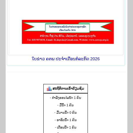
ໃບ​ຂ່າວ ຄ​ຕ​ພ ປະ​ຈຳ​ເດືອນ​ກໍ​ລະ​ກົດ 2026
​ສະ​ຖິ​ຕິ​ການ​ເຂົ້າ​ຢ້ຽມ​ຊົມ
- ກຳ​ລັງ​ອອນ​ໄລ​ນ໌» 1 ຄົນ
- ມື້​ນີ້» 1 ຄົນ
- ມື້​ວານ​ນີ້» 0 ຄົນ
- ອາ​ທິດ​ນີ້» 1 ຄົນ
- ເດືອນ​ນີ້» 1 ຄົນ