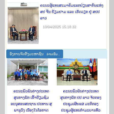
ຄະນະຜູ້ແທນສະມາຄົມແລກປ່ຽນສາກົນແຫ່ງ
ສປ ຈີນ ຢ້ຽມຢາມ ແລະ ເຮັດວຽກ ຢູ່ ສປປ
ລາວ
10/04/2025 15:18:32
ອົງ​ການ​ຈັດ​ຕັ້ງ​ມະ​ຫາ​ຊົນ
ອ່ານ​ເພີ່​ມ...
ຄະນະພົວພັນຕ່າງປະເທດ
ຄະນະພົວພັນຕ່າງປະເທດ
ສູນກາງພັກ ເຂົ້າຢ້ຽມຊົມ
ສູນກາງພັກ ປປ ລາວ ຈັດກອງ
ອະນຸສອນສະຖານ ປະທານ ສຸ
ປະຊຸມເຜີຍແຜ່ ມະຕິກອງ
ພານຸວົງ ເນື່ອງໃນໂອກາດ
ປະຊຸມຜູ້ແທນກຳມະບານທົ່ວ