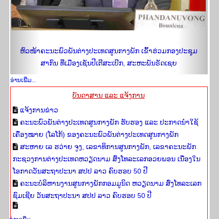
ຫົວໜ້າຄະນະພົວພັນຕ່າງປະເທດສູນກາງພັກ ເຂົ້າຮ່ວມກອງປະຊຸມ
ສາກົນ ທີ່ເມືອງເຊັນປີເຕີສະເບີກ, ສະຫະພັນຣັດເຊຍ
ອ່ານ​ເພີ່​ມ...
​​ບັນ​ດາ​ສານ ແລະ ແຈ້ງ​ການ​
ແຈ້ງການຂ່າວ
ຄະນະພົວພັນຕ່າງປະເທດສູນກາງພັກ ຮັບຮອງ ແລະ ປະກາດນຳໃຊ້
ເຄື່່ອງໝາຍ (ໂລໂກ້) ຂອງຄະນະພົວພັນຕ່າງປະເທດສູນກາງພັກ
ສະຫາຍ ເລ ຮວ່າຍ ຈູງ, ເລຂາທິການສູນກາງພັກ, ເລຂາຄະນະພັກ
ກະຊວງການຕ່າງປະເທດຫວຽດນາມ ສົ່ງໂທລະເລກອວຍພອນ ເນື່ອງໃນ
ໂອກາດວັນສະຖາປະນາ ສປປ ລາວ ຄົບຮອບ 50 ປີ
ຄະນະບໍລິຫານງານສູນກາງພັກກອມມູນິດ ຫວຽດນາມ ສົ່ງໂທລະເລກ
ຊົມເຊີຍ ວັນສະຖາປະນາ ສປປ ລາວ ຄົບຮອບ 50 ປີ