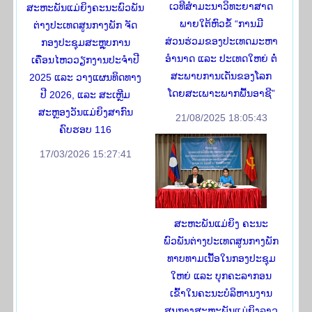
ເວທີສໍາມະນາວິທະຍາສາດ
ສະຫະພັນແມ່ຍິງຄະນະພົວພັນ
ພາຍໃຕ້ຫົວຂໍ້ “ການມີ
ຕ່າງປະເທດສູນກາງພັກ ຈັດ
ສ່ວນຮ່ວມຂອງປະເທດມະຫາ
ກອງປະຊຸມສະຫຼຸບການ
ອໍານາດ ແລະ ປະເທດໃຫຍ່ ຕໍ່
ເຄື່ອນໄຫວວຽກງານປະຈໍາປີ
ສະພາບການເດັ່ນຂອງໂລກ
2025 ແລະ ວາງແຜນທິດທາງ
ໂດຍສະເພາະພາກພື້ນອາຊີ”
ປີ 2026, ແລະ ສະເຫຼີມ
ສະຫຼອງວັນແມ່ຍິງສາກົນ
21/08/2025 18:05:43
ຄົບຮອບ 116
17/03/2026 15:27:41
ສະຫະພັນແມ່ຍິງ ຄະນະ
ພົວພັນຕ່າງປະເທດສູນກາງພັກ
ທາບທາມເນື້ອໃນກອງປະຊຸມ
ໃຫຍ່ ແລະ ບຸກຄະລາກອນ
ເຂົ້າໃນຄະນະບໍລິຫານງານ
ສູນກາງສະຫະພັນແມ່ຍິງລາວ