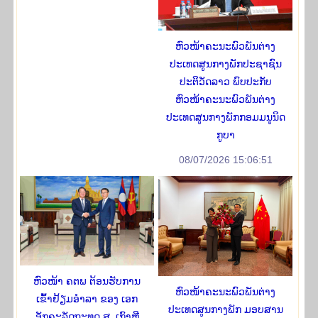
ຫົວໜ້າຄະນະພົວພັນຕ່າງ
ປະເທດສູນກາງພັກປະຊາຊົນ
ປະຕິວັດລາວ ພົບປະກັບ
ຫົວໜ້າຄະນະພົວພັນຕ່າງ
ປະເທດສູນກາງພັກກອມມນູນິດ
ກູບາ
08/07/2026 15:06:51
ຫົວໜ້າ ຄຕພ ຕ້ອນຮັບການ
ຫົວໜ້າຄະນະພົວພັນຕ່າງ
ເຂົ້າຢ້ຽມອໍາລາ ຂອງ ເອກ
ປະເທດສູນກາງພັກ ມອບສານ
ອັກຄະລັດຖະທູດ ສ. ເກົາຫຼີ