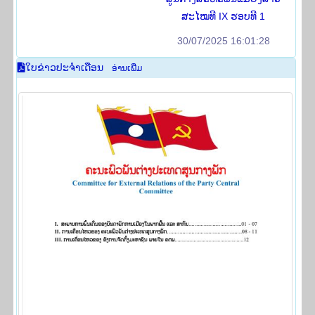
ສະໄໝທີ IX ຮອບທີ 1
30/07/2025 16:01:28
ໃບ​ຂ່າວປະ​ຈຳ​ເດືອນ
ອ່ານ​ເພີ່​ມ