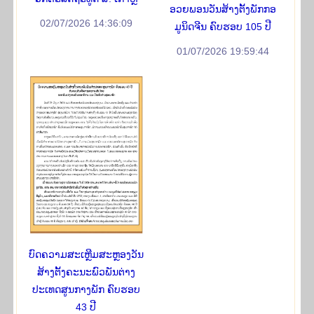
ອວຍພອນວັນສ້າງຕັ້ງພັກກອ
02/07/2026 14:36:09
ມູນິດຈີນ ຄົບຮອບ 105 ປີ
01/07/2026 19:59:44
ບົດຄວາມສະເຫຼີມສະຫຼອງວັນ
ສ້າງຕັ້ງຄະນະພົວພັນຕ່າງ
ປະເທດສູນກາງພັກ ຄົບຮອບ
43 ປີ