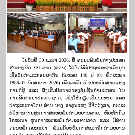
ໃນວັນທີ
30
ເມສາ
2026,
ທີ່ ຄະນະພົວພັນຕ່າງປະເທດ
ສູນກາງພັກ ປປ ລາວ
(
ຄຕພ
)
ໄດ້ຈັດພິທີປາຖະກະຖາເລົ່າມູນ
ເຊື້ອວັນກຳມະກອນສາກົນ ຄົບຮອບ
140
ປີ
(01
ພຶດສະພາ
1886-01
ພຶດສະພາ
2026)
ເພື່ອລະລຶກເຖິງປະຫວັດສາດແຫ່ງ
ການຕໍ່ສູ້ ແລະ ສົ່ງເສີມບົດບາດຂອງຊົນຊັ້ນກຳມະກອນ ໃນ
ການພັດທະນາປະເທດຊາດ
, ເຊິ່ງໃຫ້ກຽດເປັນປະທານ ແລະ
ປາຖະກະຖາໂດຍ ທ່ານ ນາງ ອາລຸນແສງ ວິຈິດວົງສາ, ຄະນະ
ບໍລິຫານງານສູນກາງສະຫະພັນກໍາມະບານລາວ, ຫົວໜ້າກົມ
ໂຄສະນາ ສູນກາງສະຫະພັນກຳມະບານລາວ ແລະ ມີທ່ານ
ຄະນະພັກຄະນະນໍາ ພ້ອມດ້ວຍບັນດາສະມາຊິກກຳມະບານ