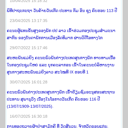
10/04/2025 15:18:32
ພິທີປາຖະກະຖາ ວັນຄ້າຍວັນເກີດ ປະທານ ກິມ ອິນ ຊຸງ ຄົບຮອບ 113 ປີ
23/04/2025 13:17:35
ຄະນະຜູ້ແທນຂັ້ນສູງຂອງພັກ ປປ ລາວ ເຂົ້າຮ່ວມກອງປະຊຸມສໍາມະນາ
ສາກົນ ຂອງບັນດາພັກການເມືອງລັດທິມາກ ຜ່ານວິດີໂອທາງໄກ
29/07/2022 15:17:46
ສະຫະພັນແມ່ຍິງ ຄະນະພົວພັນຕ່າງປະເທດສູນກາງພັກ ທາບທາມເນື້ອ
ໃນກອງປະຊຸມໃຫຍ່ ແລະ ບຸກຄະລາກອນ ເຂົ້າໃນຄະນະບໍລິຫານງານ
ສູນກາງສະຫະພັນແມ່ຍິງລາວ ສະໄໝທີ IX ຮອບທີ 1
30/07/2025 16:01:28
ຄະນະພົວພັນຕ່າງປະເທດສູນກາງພັກ ເຂົ້າຢ້ຽມຊົມອະນຸສອນສະຖານ
ປະທານ ສຸພານຸວົງ ເນື່ອງໃນໂອກາດວັນເກີດ ຄົບຮອບ 116 ປີ
(13/07/1909-13/07/2025).
16/07/2025 16:30:18
ການທອດຖວາຍຜ້າປ່າສາມັກຄີ ທີ່ ວັດສີນວນ, ຈັງຫວັດຂອນແກ່ນ,