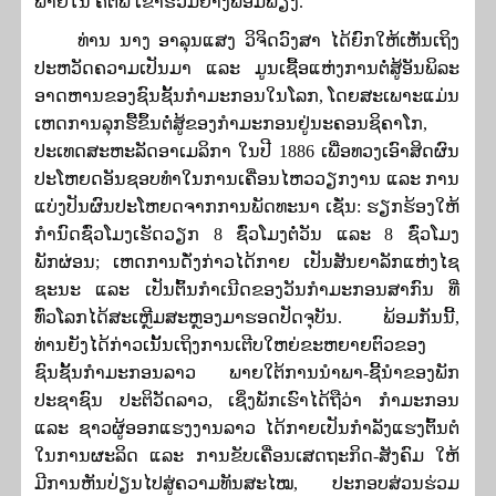
ພາຍໃນ ຄຕພ ເຂົ້າຮ່ວມຢ່າງພ້ອມພຽງ.
ທ່ານ ນາງ ອາລຸນແສງ ວິຈິດວົງສາ ໄດ້ຍົກໃຫ້ເຫັນເຖິງ
ປະຫວັດຄວາມເປັນມາ ແລະ ມູນເຊື້ອແຫ່ງການຕໍ່ສູ້ອັນພິລະ
ອາດຫານຂອງຊົນຊັ້ນກຳມະກອນໃນໂລກ
, ໂດຍສະເພາະແມ່ນ
ເຫດການລຸກຮື້ຂຶ້ນຕໍ່ສູ້ຂອງກຳມະກອນຢູ່ນະຄອນຊິຄາໂກ,
ປະເທດສະຫະລັດອາເມລິກາ ໃນປີ
1886
ເພື່ອທວງເອົາສິດຜົນ
ປະໂຫຍດອັນຊອບທຳໃນການເຄື່ອນໄຫວວຽກງານ ແລະ ການ
ແບ່ງປັນຜົນປະໂຫຍດຈາກການພັດທະນາ ເຊັ່ນ: ຮຽກຮ້ອງໃຫ້
ກຳນົດຊົ່ວໂມງເຮັດວຽກ
8
ຊົ່ວໂມງຕໍ່ວັນ ແລະ
8
ຊົ່ວໂມງ
ພັກຜ່ອນ; ເຫດການດັ່ງກ່າວໄດ້ກາຍ ເປັນສັນຍາລັກແຫ່ງໄຊ
ຊະນະ ແລະ ເປັນຕົ້ນກຳເນີດຂອງວັນກຳມະກອນສາກົນ ທີ່
ທົ່ວໂລກໄດ້ສະເຫຼີມສະຫຼອງມາຮອດປັດຈຸບັນ. ພ້ອມກັນນີ້
,
ທ່ານຍັງໄດ້ກ່າວເນັ້ນເຖິງການເຕີບໃຫຍ່ຂະຫຍາຍຕົວຂອງ
ຊົນຊັ້ນກຳມະກອນລາວ ພາຍໃຕ້ການນຳພາ-ຊີ້ນຳຂອງພັກ
ປະຊາຊົນ ປະຕິວັດລາວ, ເຊິ່ງພັກເຮົາໄດ້ຖືວ່າ ກໍາມະກອນ
ແລະ ຊາວຜູ້ອອກແຮງງານລາວ ໄດ້ກາຍເປັນກຳລັງແຮງຕົ້ນຕໍ
ໃນການຜະລິດ ແລະ ການຂັບເຄື່ອນເສດຖະກິດ-ສັງຄົມ ໃຫ້
ມີການຫັນປ່ຽນໄປສູ່ຄວາມທັນສະໄໝ, ປະກອບສ່ວນຮ່ວມ