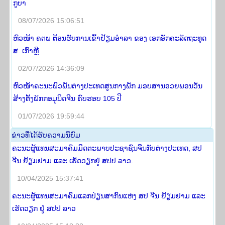
ກູບາ
08/07/2026 15:06:51
ຫົວໜ້າ ຄຕພ ຕ້ອນຮັບການເຂົ້າຢ້ຽມອໍາລາ ຂອງ ເອກອັກຄະລັດຖະທູດ
ສ. ເກົາຫຼີ
02/07/2026 14:36:09
ຫົວໜ້າຄະນະພົວພັນຕ່າງປະເທດສູນກາງພັກ ມອບສານອວຍພອນວັນ
ສ້າງຕັ້ງພັກກອມູນິດຈີນ ຄົບຮອບ 105 ປີ
01/07/2026 19:59:44
​ຂ່າວ​ທີ່​ໄດ້​ຮັບ​ຄວາມ​ນິ​ຍົມ
ຄະນະຜູ້ແທນສະມາຄົມມິດຕະພາບປະຊາຊົນຈີນກັບຕ່າງປະເທດ, ສປ
ຈີນ ຢ້ຽມຢາມ ແລະ ເຮັດວຽກຢູ່ ສປປ ລາວ.
10/04/2025 15:37:41
ຄະນະຜູ້ແທນສະມາຄົມແລກປ່ຽນສາກົນແຫ່ງ ສປ ຈີນ ຢ້ຽມຢາມ ແລະ
ເຮັດວຽກ ຢູ່ ສປປ ລາວ