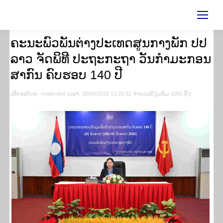
ຄະນະພົວພັນຕ່າງປະເທດສູນກາງພັກ ປປ
ລາວ ຈັດພິທີ ປະຖະກະຖາ ວັນກຳມະກອນ
ສາກົນ ຄົບຮອບ 140 ປີ
ເຜີຍ​ແຜ່​ໂດຍ​: moderator ເວ​ລາ: 30/04/2026 13:20:32 ຈຳ​ນວນ​​ຢ້ຽມ​ຊົມ 1050 ຄັ້ງ