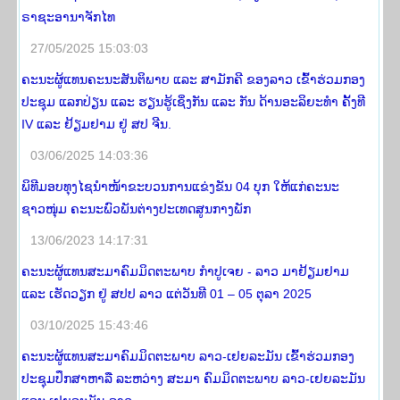
ຣາຊະອານາຈັກໄທ
27/05/2025 15:03:03
ຄະນະຜູ້ແທນຄະນະສັນຕິພາບ ແລະ ສາມັກຄີ ຂອງລາວ ເຂົ້າຮ່ວມກອງ
ປະຊຸມ ແລກປ່ຽນ ແລະ ຮຽນຮູ້ເຊິ່ງກັນ ແລະ ກັນ ດ້ານອະລິຍະທໍາ ຄັ້ງທີ
IV ແລະ ຢ້ຽມຢາມ ຢູ່ ສປ ຈີນ.
03/06/2025 14:03:36
ພິທີມອບທຸງໄຊນຳໜ້າຂະບວນການແຂ່ງຂັນ 04 ບຸກ ໃຫ້ແກ່ຄະນະ
ຊາວໜຸ່ມ ຄະນະພົວພັນຕ່າງປະເທດສູນກາງພັກ
13/06/2023 14:17:31
ຄະນະຜູ້ແທນສະມາຄົມມິດຕະພາບ ກໍາປູເຈຍ - ລາວ ມາຢ້ຽມຢາມ
ແລະ ເຮັດວຽກ ຢູ່ ສປປ ລາວ ແຕ່ວັນທີ 01 – 05 ຕຸລາ 2025
03/10/2025 15:43:46
ຄະນະຜູ້ແທນສະມາຄົມມິດຕະພາບ ລາວ-ເຢຍລະມັນ ເຂົ້າຮ່ວມກອງ
ປະຊຸມປຶກສາຫາລື ລະຫວ່າງ ສະມາ ຄົມມິດຕະພາບ ລາວ-ເຢຍລະມັນ