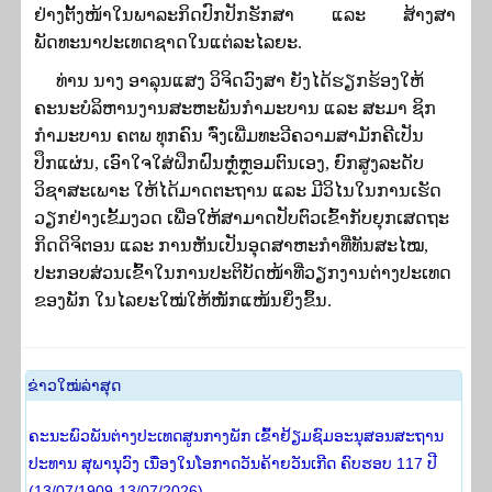
ຢ່າງຕັ້ງໜ້າໃນພາລະກິດປົກປັກຮັກສາ ແລະ ສ້າງສາ
ພັດທະນາປະເທດຊາດໃນແຕ່ລະໄລຍະ.
ທ່ານ ນາງ ອາລຸນແສງ ວິຈິດວົງສາ ຍັງໄດ້ຮຽກຮ້ອງໃຫ້
ຄະນະບໍລິຫານງານສະຫະພັນກຳມະບານ ແລະ ສະມາ ຊິກ
ກຳມະບານ ຄຕພ ທຸກຄົນ ຈົ່ງເພີ່ມທະວີຄວາມສາມັກຄີເປັນ
ປຶກແຜ່ນ
, ເອົາໃຈໃສ່ຝຶກຝົນຫຼໍ່ຫຼອມຕົນເອງ, ຍົກສູງລະດັບ
ວິຊາສະເພາະ ໃຫ້ໄດ້ມາດຕະຖານ ແລະ ມີວິໄນໃນການເຮັດ
ວຽກຢ່າງເຂັ້ມງວດ ເພື່ອໃຫ້ສາມາດປັບຕົວເຂົ້າກັບຍຸກເສດຖະ
ກິດດິຈິຕອນ ແລະ ການຫັນເປັນອຸດສາຫະກຳທີ່ທັນສະໄໝ,
ປະກອບສ່ວນເຂົ້າໃນການປະຕິບັດໜ້າທີ່ວຽກງານຕ່າງປະເທດ
ຂອງພັກ ໃນໄລຍະໃໝ່ໃຫ້ໜັກແໜ້ນຍິ່ງຂຶ້ນ.
​ຂ່າວ​ໃໝ່​ລ່າ​ສຸດ
ຄະນະພົວພັນຕ່າງປະເທດສູນກາງພັກ ເຂົ້າຢ້ຽມຊົມອະນຸສອນສະຖານ
ປະທານ ສຸພານຸວົງ ເນື່ອງໃນໂອກາດວັນຄ້າຍວັນເກີດ ຄົບຮອບ 117 ປີ
(13/07/1909-13/07/2026)