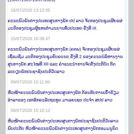
16/07/2026 13:12:35
ຄະນະພົວພັນຕ່າງປະເທດສູນກາງພັກ ປປ ລາວ ຈັດກອງປະຊຸມເຜີຍແຜ່
ມະຕິກອງປະຊຸມຜູ້ແທນກຳມະບານທົ່ວປະເທດ ຄັ້ງທີ IX
15/07/2026 16:38:47
ຄະນະພົວພັນຕ່າງປະເທດສູນກາງພັກ (ຄຕພ) ຈັດກອງປະຊຸມເຜີຍແຜ່
ເຊື່ອມຊຶມ ມະຕິກອງປະຊຸມຄົບຄະນະ ຄັ້ງທີ 2 ຂອງຄະນະບໍລິຫານງານ
ສູນກາງພັກ ສະໄໝທີ XII ແລະ ຄໍາແນະນໍາການຈັດຕັ້ງປະຕິບັດ ກົດ
ລະບຽບພັກປະຊາຊົນປະຕິວັດລາວ
09/07/2026 15:11:00
ຫົວໜ້າຄະນະພົວພັນຕ່າງປະເທດສູນກາງພັກ ຕ້ອນຮັບການເຂົ້າຢ້ຽມ
ອຳລາຂອງ ເອກອັກຄະລັດຖະທູດ ມາເລຍເຊຍ ປະຈຳ ສປປ ລາວ
08/07/2026 15:10:12
ຫົວໜ້າຄະນະພົວພັນຕ່າງປະເທດສູນກາງພັກປະຊາຊົນປະຕິວັດລາວ
ພົບປະກັບ ຫົວໜ້າຄະນະພົວພັນຕ່າງປະເທດສູນກາງພັກກອມມນູນິດ