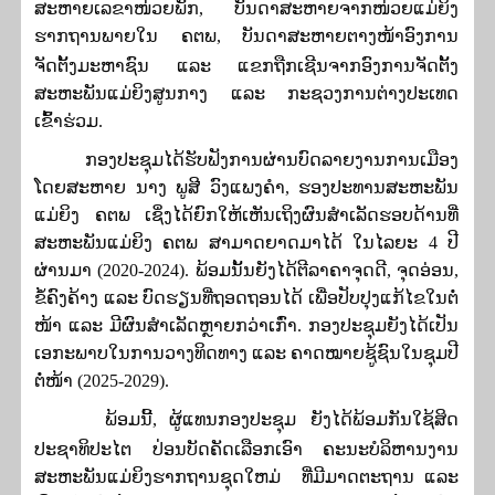
ສະຫາຍເລຂາໜ່ວຍພັກ
,
ບັນດາສະຫາຍຈາກໜ່ວຍແມ່ຍິງ
ຮາກຖານພາຍໃນ ຄຕພ
,
ບັນດາສະຫາຍຕາງໜ້າອົງການ
ຈັດຕັ້ງມະຫາຊົນ ແລະ ແຂກຖືກເຊີນຈາກອົງການຈັດຕັ້ງ
ສະຫະພັນແມ່ຍິງສູນກາງ ແລະ ກະຊວງການຕ່າງປະເທດ
ເຂົ້າຮ່ວມ
.
ກອງປະຊຸມໄດ້ຮັບຟັງການຜ່ານບົດລາຍງານການເມືອງ
ໂດຍສະຫາຍ ນາງ ພູສີ ວົງແພງຄໍາ
,
ຮອງປະທານສະຫະພັນ
ແມ່ຍິງ ຄຕພ ເຊິ່ງໄດ້ຍົກໃຫ້ເຫັນເຖິງຜົນສໍາເລັດຮອບດ້ານທີ່
ສະຫະພັນແມ່ຍິງ ຄຕພ ສາມາດຍາດມາໄດ້ ໃນໄລຍະ
4
ປີ
ຜ່ານມາ
(2020-2024).
ພ້ອມນັ້ນຍັງໄດ້ຕີລາຄາຈຸດດີ
,
ຈຸດອ່ອນ
,
ຂໍ້ຄົງຄ້າງ ແລະ ບົດຮຽນທີ່ຖອດຖອນໄດ້ ເພື່ອປັບປຸງແກ້ໄຂໃນຕໍ່
ໜ້າ ແລະ ມີຜົນສໍາເລັດຫຼາຍກວ່າເກົ່າ
. ກອງປະຊຸມຍັງໄດ້ເປັນ
ເອກະພາບໃນການວາງທິດທາງ ແລະ ຄາດໝາຍຊູ້ຊົນໃນຊຸມປີ
ຕໍ່ໜ້າ
(2025-2029).
ພ້ອມນີ້
,
ຜູ້ແທນກອງປະຊຸມ ຍັງໄດ້ພ້ອມກັນໃຊ້ສິດ
ປະຊາທິປະໄຕ ປ່ອນບັດຄັດເລືອກເອົາ ຄະນະບໍລິຫານງານ
ສະຫະພັນແມ່ຍິງຮາກຖານຊຸດໃຫມ່ ທີ່ມີມາດຕະຖານ ແລະ