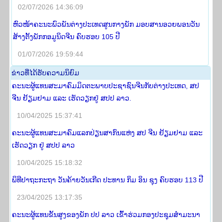
02/07/2026 14:36:09
ຫົວໜ້າຄະນະພົວພັນຕ່າງປະເທດສູນກາງພັກ ມອບສານອວຍພອນວັນ
ສ້າງຕັ້ງພັກກອມູນິດຈີນ ຄົບຮອບ 105 ປີ
01/07/2026 19:59:44
​ຂ່າວ​ທີ່​ໄດ້​ຮັບ​ຄວາມ​ນິ​ຍົມ
ຄະນະຜູ້ແທນສະມາຄົມມິດຕະພາບປະຊາຊົນຈີນກັບຕ່າງປະເທດ, ສປ
ຈີນ ຢ້ຽມຢາມ ແລະ ເຮັດວຽກຢູ່ ສປປ ລາວ.
10/04/2025 15:37:41
ຄະນະຜູ້ແທນສະມາຄົມແລກປ່ຽນສາກົນແຫ່ງ ສປ ຈີນ ຢ້ຽມຢາມ ແລະ
ເຮັດວຽກ ຢູ່ ສປປ ລາວ
10/04/2025 15:18:32
ພິທີປາຖະກະຖາ ວັນຄ້າຍວັນເກີດ ປະທານ ກິມ ອິນ ຊຸງ ຄົບຮອບ 113 ປີ
23/04/2025 13:17:35
ຄະນະຜູ້ແທນຂັ້ນສູງຂອງພັກ ປປ ລາວ ເຂົ້າຮ່ວມກອງປະຊຸມສໍາມະນາ