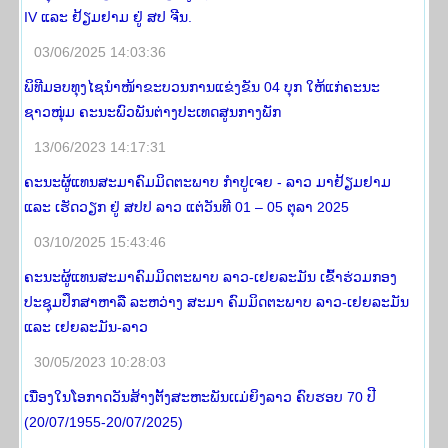
IV ແລະ ຢ້ຽມຢາມ ຢູ່ ສປ ຈີນ.
03/06/2025 14:03:36
ພິທີມອບທຸງໄຊນຳໜ້າຂະບວນການແຂ່ງຂັນ 04 ບຸກ ໃຫ້ແກ່ຄະນະ
ຊາວໜຸ່ມ ຄະນະພົວພັນຕ່າງປະເທດສູນກາງພັກ
13/06/2023 14:17:31
ຄະນະຜູ້ແທນສະມາຄົມມິດຕະພາບ ກໍາປູເຈຍ - ລາວ ມາຢ້ຽມຢາມ
ແລະ ເຮັດວຽກ ຢູ່ ສປປ ລາວ ແຕ່ວັນທີ 01 – 05 ຕຸລາ 2025
03/10/2025 15:43:46
ຄະນະຜູ້ແທນສະມາຄົມມິດຕະພາບ ລາວ-ເຢຍລະມັນ ເຂົ້າຮ່ວມກອງ
ປະຊຸມປຶກສາຫາລື ລະຫວ່າງ ສະມາ ຄົມມິດຕະພາບ ລາວ-ເຢຍລະມັນ
ແລະ ເຢຍລະມັນ-ລາວ
30/05/2023 10:28:03
ເນື່ອງໃນໂອກາດວັນສ້າງຕັ້ງສະຫະພັນເເມ່ຍິງລາວ ຄົບຮອບ 70 ປີ
(20/07/1955-20/07/2025)