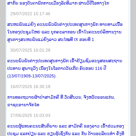
ສາກົນ ຂອງບັນດາພັກການເມືອງລັດທິມາກ ຜ່ານວິດີໂອທາງໄກ
29/07/2022 15:17:46
ສະຫະພັນແມ່ຍິງ ຄະນະພົວພັນຕ່າງປະເທດສູນກາງພັກ ທາບທາມເນື້ອ
ໃນກອງປະຊຸມໃຫຍ່ ແລະ ບຸກຄະລາກອນ ເຂົ້າໃນຄະນະບໍລິຫານງານ
ສູນກາງສະຫະພັນແມ່ຍິງລາວ ສະໄໝທີ IX ຮອບທີ 1
30/07/2025 16:01:28
ຄະນະພົວພັນຕ່າງປະເທດສູນກາງພັກ ເຂົ້າຢ້ຽມຊົມອະນຸສອນສະຖານ
ປະທານ ສຸພານຸວົງ ເນື່ອງໃນໂອກາດວັນເກີດ ຄົບຮອບ 116 ປີ
(13/07/1909-13/07/2025).
16/07/2025 16:30:18
ການທອດຖວາຍຜ້າປ່າສາມັກຄີ ທີ່ ວັດສີນວນ, ຈັງຫວັດຂອນແກ່ນ,
ຣາຊະອານາຈັກໄທ
27/05/2025 15:03:03
ຄະນະຜູ້ແທນຄະນະສັນຕິພາບ ແລະ ສາມັກຄີ ຂອງລາວ ເຂົ້າຮ່ວມກອງ
ປະຊຸມ ແລກປ່ຽນ ແລະ ຮຽນຮູ້ເຊິ່ງກັນ ແລະ ກັນ ດ້ານອະລິຍະທໍາ ຄັ້ງທີ