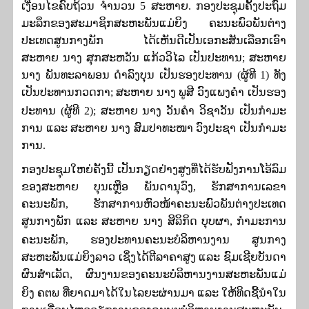
ເງື່ອນໄຂຄົບຖ້ວນ ຈໍານວນ
5
ສະຫາຍ
. ກອງປະຊຸມຄັ້ງປະຖົມ
ມະລຶກຂອງ
ສະມາຊິກສະຫະພັນແມ່ຍິງ ຄະນະພົວພັນຕ່າງ
ປະເທດສູນກາງພັກ ໄດ້ເຫັນດີເປັນເອກະສັນເລືອກເອົາ
ສະຫາຍ ນາງ ສຸກສະຫວັນ ແກ້ວວິໄລ ເປັນປະທານ
;
ສະຫາຍ
ນາງ
ພັນທະລາພອນ ດໍາລົງບຸນ
ເປັນຮອງປະທານ
(
ຜູ້ທີ
1
)
ທັງ
ເປັນປະທານກວດກາ
;
ສະຫາຍ ນາງ ພູສີ ວົງແພງຄໍາ ເປັນຮອງ
ປະທານ
(
ຜູ້ທີ
2
);
ສະຫາຍ ນາງ ວັນຄໍາ ວິຊາວັນ ເປັນກໍາມະ
ການ ແລະ ສະຫາຍ ນາງ ສົມປາທະໜາ ວົງປະຊາ ເປັນກໍາມະ
ການ
.
ກອງປະຊຸມໃຫຍ່ຄັ້ງນີ້ ເປັນກຽດຢ່າງສູງທີ່ໄດ້ຮັບຟັງການໂອ້ລົມ
ຂອງ
ສະຫາຍ ບຸນເຫຼືອ ພັນດານຸວົງ
,
ຮັກສາການເລຂາ
ຄະນະພັກ
,
ຮັກສາການຫົວໜ້າຄະນະພົວພັນຕ່າງປະເທດ
ສູນກາງພັກ ແລະ ສະຫາຍ ນາງ ສິລິກິດ ບຸບຜາ
,
ກໍາມະການ
ຄະນະພັກ
,
ຮອງປະທານຄະນະບໍລິຫານງານ ສູນກາງ
ສະຫະພັນແມ່ຍິງລາວ ເຊິ່ງໄດ້ຕີລາຄາສູງ ແລະ
ຊົມເຊີຍບັນດາ
ຜົນສໍາເລັດ
,
ຜົນງານຂອງຄະນະບໍລິຫານງານສະຫະພັນແມ່
ຍິງ ຄຕພ ທີ່ຍາດມາໄດ້ໃນໄລຍະຜ່ານມາ ແລະ ໃຫ້ທິດຊີ້ນໍາໃນ