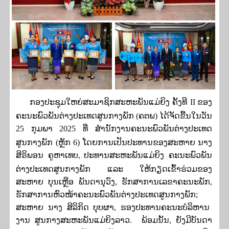
ກອງປະຊຸມໃຫຍ່ສະມາຊິກສະຫະພັນແມ່ຍິງ ຄັ້ງທີ
II
ຂອງ
ຄະນະພົວພັນຕ່າງປະເທດສູນກາງພັກ
(
ຄຕພ
)
ໄດ້ຈັດຂື້ນໃນວັນ
25
ກຸມພາ
2025
ທີ່ ສໍານັກງານຄະນະພົວພັນຕ່າງປະເທດ
ສູນກາງພັກ
(
ຫຼັກ
6
)
ໂດຍການເປັນປະທານຂອງສະຫາຍ ນາງ
ສິຣິພອນ ຄູຫາເທບ
,
ປະທານສະຫະພັນແມ່ຍິງ ຄະນະພົວພັນ
ຕ່າງປະເທດສູນກາງພັກ ແລະ ໃຫ້ກຽດເຂົ້າຮ່ວມຂອງ
ສະຫາຍ ບຸນເຫຼືອ ພັນດານຸວົງ
,
ຮັກສາການເລຂາຄະນະພັກ
,
ຮັກສາການຫົວໜ້າຄະນະພົວພັນຕ່າງປະເທດສູນກາງພັກ
;
ສະຫາຍ ນາງ ສິລິກິດ ບຸບຜາ
,
ຮອງປະທານຄະນະບໍລິຫານ
ງານ ສູນກາງສະຫະພັນແມ່ຍິງລາວ
. ພ້ອມນັ້ນ
,
ຍັງມີບັນດາ