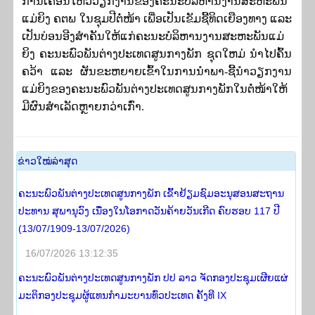
ການເຄື່ອນໄຫວວຽກງານຂອງຄະນະບໍລິຫານງານສະຫະພັນ
ແມ່ຍິງ ຄຕພ ໃນຊຸມປີຕໍ່ໜ້າ ເພື່ອເປັນເຂັມຊີ້ທິດເຍືອງທາງ ແລະ
ເປັນບ່ອນອີງສຳຄັນໃຫ້ແກ່ຄະນະບໍລິຫານງານສະຫະພັນແມ່
ຍິງ ຄະນະພົວພັນຕ່າງປະເທດສູນກາງພັກ ຊຸດໃຫມ່ ນໍາໄປຄົ້ນ
ຄວ້າ ແລະ ຜັນຂະຫຍາຍເຂົ້າໃນການນໍາພາ-ຊີ້ນໍາວຽກງານ
ແມ່ຍິງຂອງຄະນະພົວພັນຕ່າງປະເທດສູນກາງພັກໃນຕໍ່ໜ້າໃຫ້
ມີຜົນສໍາເລັດຫຼາຍກວ່າເກົ່າ
.
​ຂ່າວ​ໃໝ່​ລ່າ​ສຸດ
ຄະນະພົວພັນຕ່າງປະເທດສູນກາງພັກ ເຂົ້າຢ້ຽມຊົມອະນຸສອນສະຖານ
ປະທານ ສຸພານຸວົງ ເນື່ອງໃນໂອກາດວັນຄ້າຍວັນເກີດ ຄົບຮອບ 117 ປີ
(13/07/1909-13/07/2026)
16/07/2026 13:12:35
ຄະນະພົວພັນຕ່າງປະເທດສູນກາງພັກ ປປ ລາວ ຈັດກອງປະຊຸມເຜີຍແຜ່
ມະຕິກອງປະຊຸມຜູ້ແທນກຳມະບານທົ່ວປະເທດ ຄັ້ງທີ IX