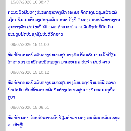
15/07/2026 16:38:47
ຄະນະພົວພັນຕ່າງປະເທດສູນກາງພັກ (ຄຕພ) ຈັດກອງປະຊຸມເຜີຍແຜ່
ເຊື່ອມຊຶມ ມະຕິກອງປະຊຸມຄົບຄະນະ ຄັ້ງທີ 2 ຂອງຄະນະບໍລິຫານງານ
ສູນກາງພັກ ສະໄໝທີ XII ແລະ ຄໍາແນະນໍາການຈັດຕັ້ງປະຕິບັດ ກົດ
ລະບຽບພັກປະຊາຊົນປະຕິວັດລາວ
09/07/2026 15:11:00
ຫົວໜ້າຄະນະພົວພັນຕ່າງປະເທດສູນກາງພັກ ຕ້ອນຮັບການເຂົ້າຢ້ຽມ
ອຳລາຂອງ ເອກອັກຄະລັດຖະທູດ ມາເລຍເຊຍ ປະຈຳ ສປປ ລາວ
08/07/2026 15:10:12
ຫົວໜ້າຄະນະພົວພັນຕ່າງປະເທດສູນກາງພັກປະຊາຊົນປະຕິວັດລາວ
ພົບປະກັບ ຫົວໜ້າຄະນະພົວພັນຕ່າງປະເທດສູນກາງພັກກອມມນູນິດ
ກູບາ
08/07/2026 15:06:51
ຫົວໜ້າ ຄຕພ ຕ້ອນຮັບການເຂົ້າຢ້ຽມອໍາລາ ຂອງ ເອກອັກຄະລັດຖະທູດ
ສ. ເກົາຫຼີ