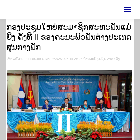
ກອງປະຊຸມໃຫຍ່ສະມາຊິກສະຫະພັນແມ່
ຍິງ ຄັ້ງທີ II ຂອງຄະນະພົວພັນຕ່າງປະເທດ
ສູນກາງພັກ.
ເຜີຍ​ແຜ່​ໂດຍ​: moderator ເວ​ລາ: 26/02/2025 15:29:23 ຈຳ​ນວນ​​ຢ້ຽມ​ຊົມ 2409 ຄັ້ງ